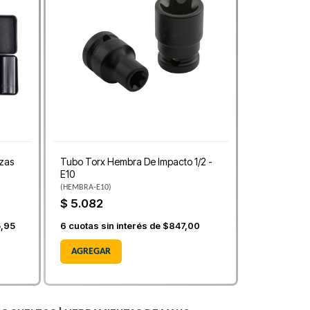
ezas
Tubo Torx Hembra De Impacto 1/2 -
E10
(
HEMBRA-E10
)
$ 5.082
5,95
6
cuotas sin interés de
$847,00
AGREGAR