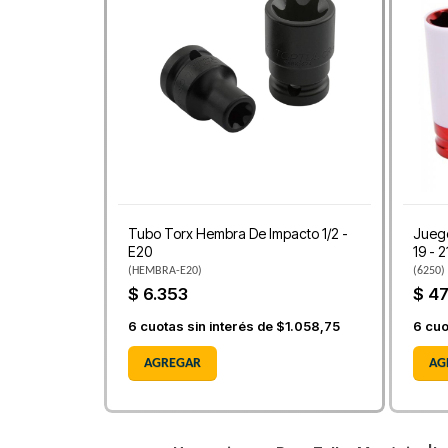
Tubo Torx Hembra De Impacto 1/2 -
Juego
E20
19 - 
(
HEMBRA-E20
)
(
6250
)
$ 6.353
$ 47
6
cuotas sin interés de
$1.058,75
6
cuo
AGREGAR
AG