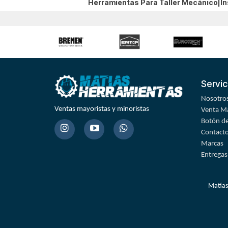
Herramientas Para Taller Mecánico|I
Servic
Nosotro
Ventas mayoristas y minoristas
Venta Ma
Botón de
Contact
Marcas
Entregas
Matías