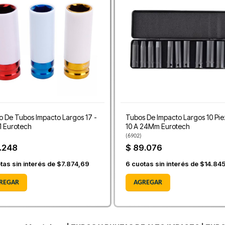
 De Tubos Impacto Largos 17 -
Tubos De Impacto Largos 10 Pi
21 Eurotech
10 A 24Mm Eurotech
(
6902
)
.248
$ 89.076
tas sin interés de
$7.874,69
6
cuotas sin interés de
$14.84
REGAR
AGREGAR