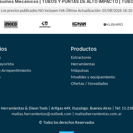
nsumos Mecánicos |
TUBOS Y PUNTAS DE ALTO IMPACTO
|
TUBO
Los precios publicados NO incluyen IVA
Última Actualización: 05/08/2026 16:10
ios
Productos
s
Extractores
yorista
Herramientas
 Arrepentimiento
Máquinas
o
Muebles y equipamiento
Ofertas / Novedades
 Herramientas & Dixon Tools | Artigas 449, Ituzaingo. Buenos Aires | Tel:
11-23
matias.herramientas@outlook.com
|
matiasherramientas.com.ar
© Todos los derechos Reservados