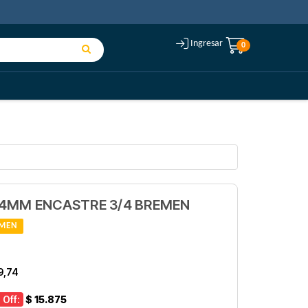
Ingresar
0
24MM ENCASTRE 3/4 BREMEN
MEN
9,74
 Off:
$ 15.875