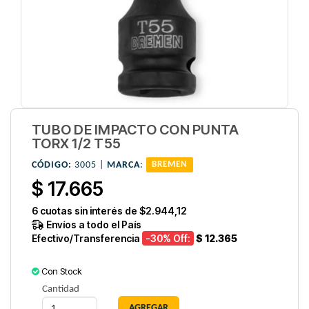
TUBO DE IMPACTO CON PUNTA
TORX 1/2 T55
CÓDIGO:
3005 |
MARCA
:
BREMEN
$ 17.665
6
cuotas sin interés de
$2.944,12
Envíos a todo el País
Efectivo/Transferencia
-30
% Off:
$ 12.365
Con Stock
Cantidad