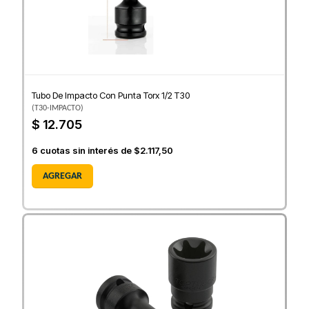
Tubo De Impacto Con Punta Torx 1/2 T30
(
T30-IMPACTO
)
$ 12.705
6
cuotas sin interés de
$2.117,50
AGREGAR