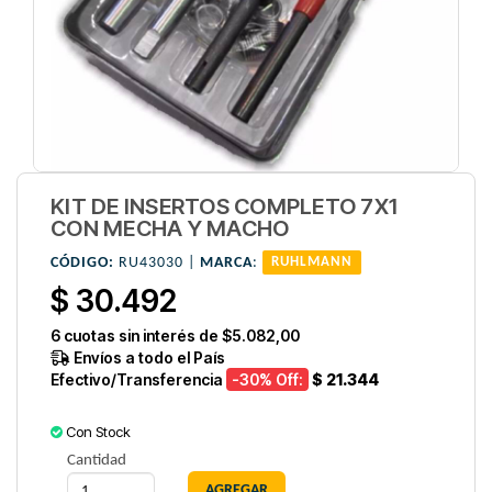
KIT DE INSERTOS COMPLETO 7X1
CON MECHA Y MACHO
CÓDIGO:
RU43030 |
MARCA
:
RUHLMANN
$ 30.492
6
cuotas sin interés de
$5.082,00
Envíos a todo el País
Efectivo/Transferencia
-30
% Off:
$ 21.344
Con Stock
Cantidad