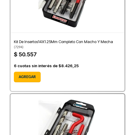
Kit De Insertos14X1.25Mm Completo Con Macho Y Mecha
(
7294
)
$ 50.557
6
cuotas sin interés de
$8.426,25
AGREGAR