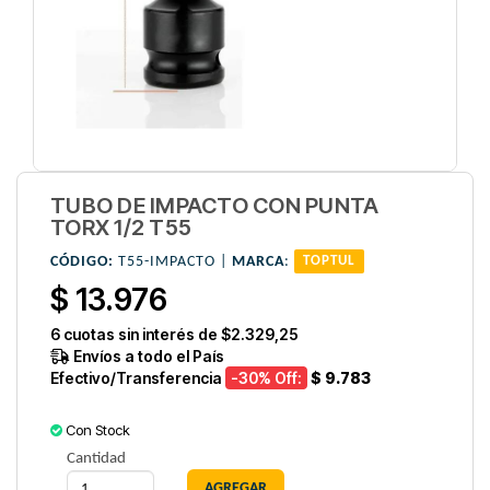
TUBO DE IMPACTO CON PUNTA
TORX 1/2 T55
CÓDIGO:
T55-IMPACTO |
MARCA
:
TOPTUL
$ 13.976
6
cuotas sin interés de
$2.329,25
Envíos a todo el País
Efectivo/Transferencia
-30
% Off:
$ 9.783
Con Stock
Cantidad