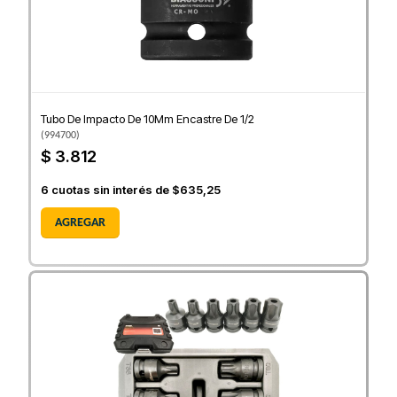
Tubo De Impacto De 10Mm Encastre De 1/2
(
994700
)
$ 3.812
6
cuotas sin interés de
$635,25
AGREGAR