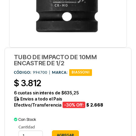
TUBO DE IMPACTO DE 10MM
ENCASTRE DE 1/2
CÓDIGO:
994700 |
MARCA
:
BIASSONI
$ 3.812
6
cuotas sin interés de
$635,25
Envíos a todo el País
Efectivo/Transferencia
-30
% Off:
$ 2.668
Con Stock
Cantidad