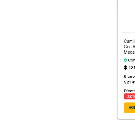
Camil
Con A
Meca
Con
$ 12
6
cuot
$21.4
Efect
-30
%
AG