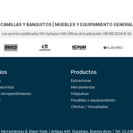
CAMILLAS Y BANQUITOS
|
MUEBLES Y EQUIPAMIENTO GENERAL
Los precios publicados NO incluyen IVA
Última Actualización: 08/08/2026 8:10
ios
Productos
s
Extractores
yorista
Herramientas
 Arrepentimiento
Máquinas
o
Muebles y equipamiento
Ofertas / Novedades
 Herramientas & Dixon Tools | Artigas 449, Ituzaingo. Buenos Aires | Tel:
11-23