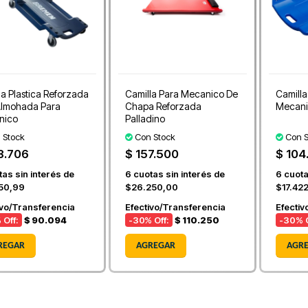
la Plastica Reforzada
Camilla Para Mecanico De
Camilla
lmohada Para
Chapa Reforzada
Mecani
nico
Palladino
 Stock
Con Stock
Con S
8.706
$ 157.500
$ 104
as sin interés de
6
cuotas sin interés de
6
cuota
50,99
$26.250,00
$17.42
ivo/Transferencia
Efectivo/Transferencia
Efectiv
 Off:
$ 90.094
-30
% Off:
$ 110.250
-30
% O
REGAR
AGREGAR
AGR