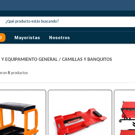
30% de descuento
con transferencia o efectivo
O
Mayoristas
Nosotros
 Y EQUIPAMIENTO GENERAL
/
CAMILLAS Y BANQUITOS
raron
8
productos