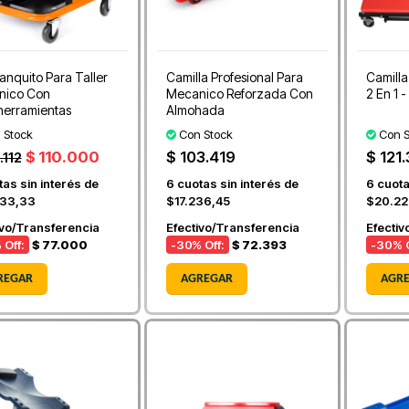
Banquito Para Taller
Camilla Profesional Para
Camilla
nico Con
Mecanico Reforzada Con
2 En 1 -
herramientas
Almohada
 Stock
Con Stock
Con S
$ 110.000
$ 103.419
$ 121
.112
as sin interés de
6
cuotas sin interés de
6
cuota
333,33
$17.236,45
$20.22
ivo/Transferencia
Efectivo/Transferencia
Efectiv
 Off:
$ 77.000
-30
% Off:
$ 72.393
-30
% O
REGAR
AGREGAR
AGR