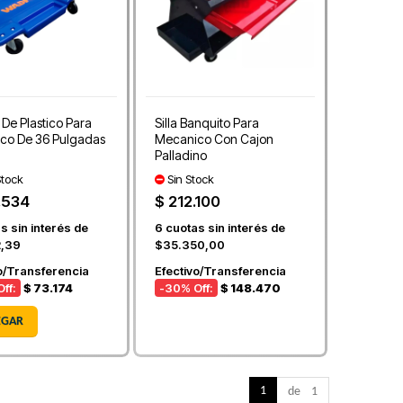
 De Plastico Para
Silla Banquito Para
co De 36 Pulgadas
Mecanico Con Cajon
Palladino
tock
Sin Stock
.534
$ 212.100
s sin interés de
6
cuotas sin interés de
2,39
$35.350,00
o/Transferencia
Efectivo/Transferencia
ff:
$ 73.174
-30
% Off:
$ 148.470
EGAR
1
de 1