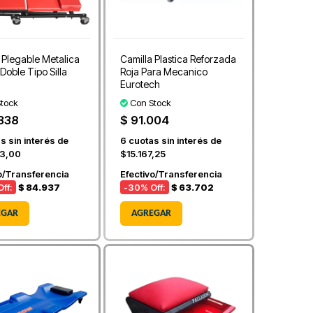
 Plegable Metalica
Camilla Plastica Reforzada
 Doble Tipo Silla
Roja Para Mecanico
Eurotech
tock
Con Stock
.338
$ 91.004
s sin interés de
6
cuotas sin interés de
3,00
$15.167,25
o/Transferencia
Efectivo/Transferencia
ff:
$ 84.937
-30
% Off:
$ 63.702
EGAR
AGREGAR