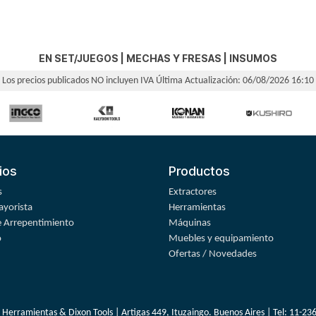
EN SET/JUEGOS
|
MECHAS Y FRESAS
|
INSUMOS
Los precios publicados NO incluyen IVA
Última Actualización: 06/08/2026 16:10
ios
Productos
s
Extractores
yorista
Herramientas
 Arrepentimiento
Máquinas
o
Muebles y equipamiento
Ofertas / Novedades
 Herramientas & Dixon Tools | Artigas 449, Ituzaingo. Buenos Aires | Tel:
11-23