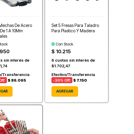
 Mechas De Acero
Set 5 Fresas Para Taladro
 De 1 A 10Mm
Para Plastico Y Madera
iales
tock
Con Stock
.950
$ 10.215
s sin interés de
6
cuotas sin interés de
1,74
$1.702,47
o/Transferencia
Efectivo/Transferencia
ff:
$ 86.065
-30
% Off:
$ 7.150
EGAR
AGREGAR