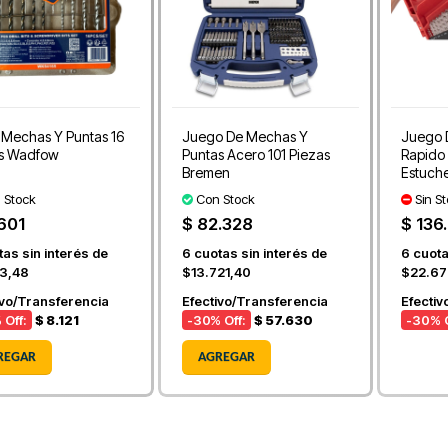
e Mechas Y Puntas 16
Juego De Mechas Y
Juego 
s Wadfow
Puntas Acero 101 Piezas
Rapido
Bremen
Estuch
 Stock
Con Stock
Sin S
.601
$ 82.328
$ 136
as sin interés de
6
cuotas sin interés de
6
cuota
3,48
$13.721,40
$22.67
ivo/Transferencia
Efectivo/Transferencia
Efectiv
 Off:
$ 8.121
-30
% Off:
$ 57.630
-30
% O
REGAR
AGREGAR