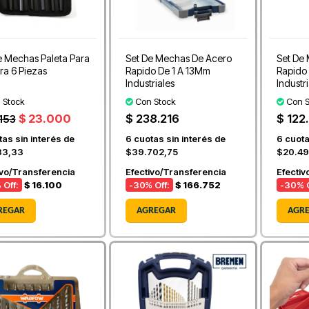
e Mechas Paleta Para
Set De Mechas De Acero
Set De
a 6 Piezas
Rapido De 1 A 13Mm
Rapido
Industriales
Industr
 Stock
Con Stock
Con S
$ 23.000
$ 238.216
$ 122
.153
as sin interés de
6
cuotas sin interés de
6
cuota
33,33
$39.702,75
$20.49
ivo/Transferencia
Efectivo/Transferencia
Efectiv
 Off:
$ 16.100
-30
% Off:
$ 166.752
-30
% O
REGAR
AGREGAR
AGR