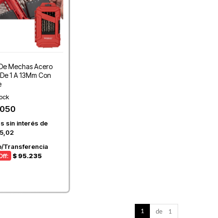
De Mechas Acero
 De 1 A 13Mm Con
e
tock
.050
s sin interés de
5,02
o/Transferencia
ff:
$ 95.235
1
de 1