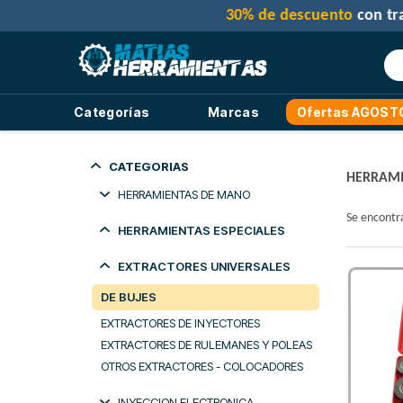
Categorías
Marcas
Ofertas AGOST
CATEGORIAS
HERRAMI
HERRAMIENTAS DE MANO
Se encont
DESTORNILLADORES
HERRAMIENTAS ESPECIALES
EN JUEGO
HERRAMIENTAS VARIAS
OTROS
EXTRACTORES UNIVERSALES
ADAPTADORES -
JUEGO DE TUBOS COMUNES
DESTORNILLADORES
REDUCTORES
DE BUJES
SUELTOS PHILIPS
LLAVES
ALARGUES Y
EXTRACTORES DE INYECTORES
SUELTOS PLANOS
FRANCESAS - DE CAÑO Y
PROLONGADORES
LLAVES CRIQUE Y MANIJAS DE
EXTRACTORES DE RULEMANES Y POLEAS
STILSON
SUELTOS TORX
FUERZA
ARCOS DE SIERRA
OTROS EXTRACTORES - COLOCADORES
MACHOS Y TERRAJAS
JUEGOS DE LLAVES
IMANES - ESPEJOS -
ACCESORIOS
MARTILLOS Y MAZAS
ALLEN Y TORX
LLAVES CON CRIQUE
INYECCION ELECTRONICA