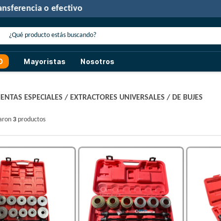
30% de descuento
con transferencia o efectivo
O
Mayoristas
Nosotros
ENTAS ESPECIALES
/
EXTRACTORES UNIVERSALES
/
DE BUJES
raron
3
productos