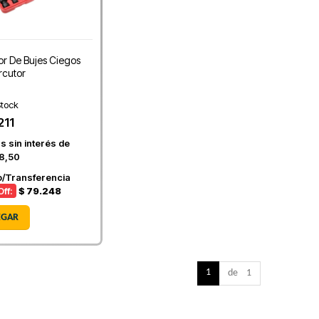
or De Bujes Ciegos
rcutor
tock
211
s sin interés de
8,50
o/Transferencia
ff:
$ 79.248
EGAR
1
de 1