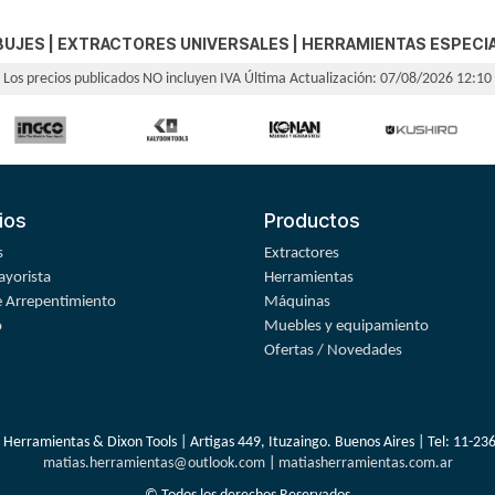
BUJES
|
EXTRACTORES UNIVERSALES
|
HERRAMIENTAS ESPECI
Los precios publicados NO incluyen IVA
Última Actualización: 07/08/2026 12:10
ios
Productos
s
Extractores
yorista
Herramientas
 Arrepentimiento
Máquinas
o
Muebles y equipamiento
Ofertas / Novedades
 Herramientas & Dixon Tools | Artigas 449, Ituzaingo. Buenos Aires | Tel:
11-23
matias.herramientas@outlook.com
|
matiasherramientas.com.ar