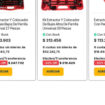
xtractor Y Colocador
Kit Extractor Y Colocador
Extract
es Bajos De Parrilla
De Bujes Altos De Parrilla
Con Pe
rsal 27 Piezas
Universal 26 Piezas
 Stock
Con Stock
Con S
3.903
$ 313.456
$ 113.
as sin interés de
6
cuotas sin interés de
6
cuota
983,75
$52.242,75
$18.86
ivo/Transferencia
Efectivo/Transferencia
Efectiv
 Off:
$ 247.732
-30
% Off:
$ 219.420
-30
% O
REGAR
AGREGAR
AGR